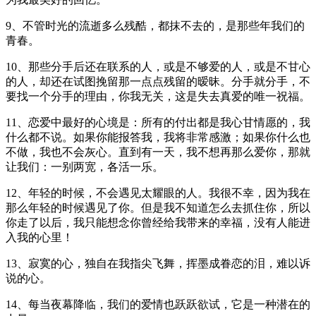
9、不管时光的流逝多么残酷，都抹不去的，是那些年我们的
青春。
10、那些分手后还在联系的人，或是不够爱的人，或是不甘心
的人，却还在试图挽留那一点点残留的暧昧。分手就分手，不
要找一个分手的理由，你我无关，这是失去真爱的唯一祝福。
11、恋爱中最好的心境是：所有的付出都是我心甘情愿的，我
什么都不说。如果你能报答我，我将非常感激；如果你什么也
不做，我也不会灰心。直到有一天，我不想再那么爱你，那就
让我们：一别两宽，各活一乐。
12、年轻的时候，不会遇见太耀眼的人。我很不幸，因为我在
那么年轻的时候遇见了你。但是我不知道怎么去抓住你，所以
你走了以后，我只能想念你曾经给我带来的幸福，没有人能进
入我的心里！
13、寂寞的心，独自在我指尖飞舞，挥墨成眷恋的泪，难以诉
说的心。
14、每当夜幕降临，我们的爱情也跃跃欲试，它是一种潜在的