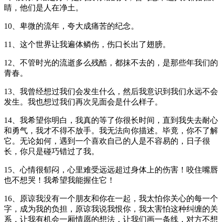
睛，他们是人在净土。
10、卑微的流年，夸大成痛苦的纪念。
11、这个世界让我遍体鳞伤，伤口长出了翅膀。
12、不管时光的流逝多么残酷，都抹不去的，是那些年我们的
青春。
13、我曾经想过我们会发生什么，然后我意识到我们永远不会
发生。我也想过我们再次见面会是什么样子。
14、我希望你明白，我真的等了你很长时间，直到我失去耐心
和勇气，我才不得不放手。我无法向你描述。毕竟，你不了解
它。无论如何，遇到一个喜欢自己的人是不容易的，日子很
长，你只是碰巧错过了我。
15、心情很郁闷，心里难受远远超过身体上的伤害！咬住嘴唇
也不想哭！我希望我能握住它！
16、原谅我没有一个朋友和你在一起，我太怕你关心的每一个
字，成为我的负担，原谅我说我恨你，我太害怕这种纠缠的关
系，让我有机会一厢情愿的想法，让我们画一条线，对方不想