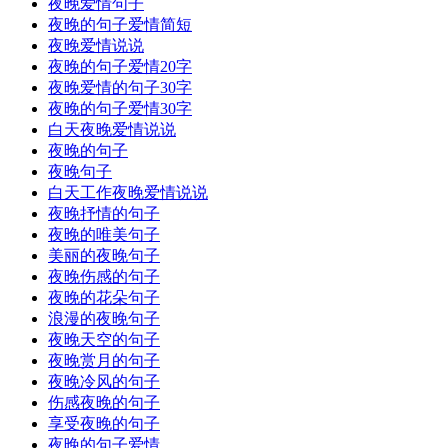
夜晚爱情句子
夜晚的句子爱情简短
夜晚爱情说说
夜晚的句子爱情20字
夜晚爱情的句子30字
夜晚的句子爱情30字
白天夜晚爱情说说
夜晚的句子
夜晚句子
白天工作夜晚爱情说说
夜晚抒情的句子
夜晚的唯美句子
美丽的夜晚句子
夜晚伤感的句子
夜晚的花朵句子
浪漫的夜晚句子
夜晚天空的句子
夜晚赏月的句子
夜晚冷风的句子
伤感夜晚的句子
享受夜晚的句子
夜晚的句子爱情