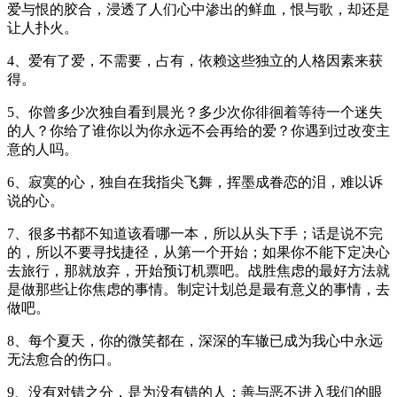
爱与恨的胶合，浸透了人们心中渗出的鲜血，恨与歌，却还是
让人扑火。
4、爱有了爱，不需要，占有，依赖这些独立的人格因素来获
得。
5、你曾多少次独自看到晨光？多少次你徘徊着等待一个迷失
的人？你给了谁你以为你永远不会再给的爱？你遇到过改变主
意的人吗。
6、寂寞的心，独自在我指尖飞舞，挥墨成眷恋的泪，难以诉
说的心。
7、很多书都不知道该看哪一本，所以从头下手；话是说不完
的，所以不要寻找捷径，从第一个开始；如果你不能下定决心
去旅行，那就放弃，开始预订机票吧。战胜焦虑的最好方法就
是做那些让你焦虑的事情。制定计划总是最有意义的事情，去
做吧。
8、每个夏天，你的微笑都在，深深的车辙已成为我心中永远
无法愈合的伤口。
9、没有对错之分，是为没有错的人；善与恶不进入我们的眼