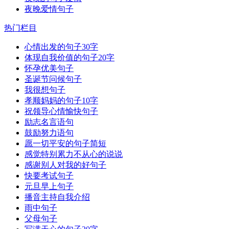
夜晚爱情句子
热门栏目
心情出发的句子30字
体现自我价值的句子20字
怀孕优美句子
圣诞节问候句子
我很想句子
孝顺妈妈的句子10字
祝领导心情愉快句子
励志名言语句
鼓励努力语句
愿一切平安的句子简短
感觉特别累力不从心的说说
感谢别人对我的好句子
快要考试句子
元旦早上句子
播音主持自我介绍
雨中句子
父母句子