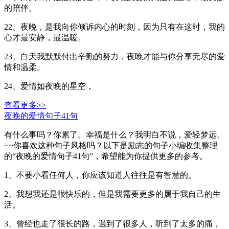
的陪伴。
22、夜晚，是我向你倾诉内心的时刻，因为只有在这时，我的
心才最安静，最温暖。
23、白天我默默付出辛勤的努力，夜晚才能与你分享无尽的爱
情和温柔。
24、爱情如夜晚的星空，
查看更多>>
夜晚的爱情句子41句
有什么事吗？你累了。幸福是什么？我明白不说，爱轻梦远。
~~你喜欢这种句子风格吗？以下是励志的句子小编收集整理
的“夜晚的爱情句子41句”，希望能为你提供更多的参考。
1、不要小看任何人，你应该知道人往往是有智慧的。
2、我想我还是很快乐的，但是我需要更多的属于我自己的生
活。
3、曾经也走了很长的路，遇到了很多人，听到了太多的痛，